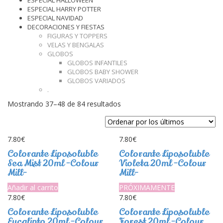
ESPECIAL HALLOWEEN
ESPECIAL HARRY POTTER
ESPECIAL NAVIDAD
DECORACIONES Y FIESTAS
FIGURAS Y TOPPERS
VELAS Y BENGALAS
GLOBOS
GLOBOS INFANTILES
GLOBOS BABY SHOWER
GLOBOS VARIADOS
.
Ordenado
Mostrando 37–48 de 84 resultados
por
los
últimos
7.80
€
7.80
€
Colorante Liposoluble
Colorante Liposoluble
Sea Mist 20ml -Colour
Violeta 20ml -Colour
Mill-
Mill-
Añadir al carrito
PRÓXIMAMENTE
7.80
€
7.80
€
Colorante Liposoluble
Colorante Liposoluble
Eucalipto 20ml -Colour
Forest 20ml -Colour