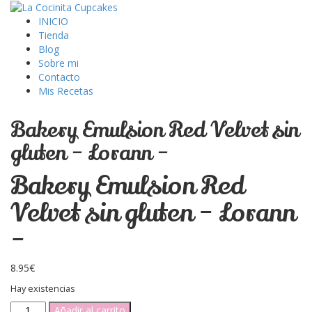
INICIO
Tienda
Blog
Sobre mi
Contacto
Mis Recetas
Bakery Emulsion Red Velvet sin
gluten – Lorann –
Bakery Emulsion Red
Velvet sin gluten – Lorann
–
8.95
€
Hay existencias
Bakery
Añadir al carrito