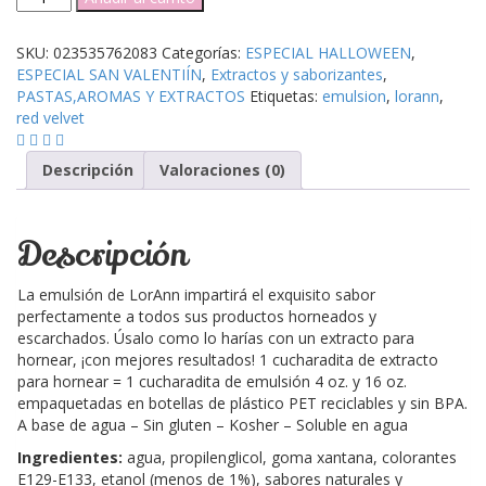
Emulsion
Red
SKU:
023535762083
Categorías:
ESPECIAL HALLOWEEN
,
Velvet
ESPECIAL SAN VALENTIÍN
,
Extractos y saborizantes
,
sin
PASTAS,AROMAS Y EXTRACTOS
Etiquetas:
emulsion
,
lorann
,
gluten
red velvet
-
Lorann
-
Descripción
Valoraciones (0)
cantidad
Descripción
La emulsión de LorAnn impartirá el exquisito sabor
perfectamente a todos sus productos horneados y
escarchados. Úsalo como lo harías con un extracto para
hornear, ¡con mejores resultados! 1 cucharadita de extracto
para hornear = 1 cucharadita de emulsión 4 oz. y 16 oz.
empaquetadas en botellas de plástico PET reciclables y sin BPA.
A base de agua – Sin gluten – Kosher – Soluble en agua
Ingredientes:
agua, propilenglicol, goma xantana, colorantes
E129-E133, etanol (menos de 1%), sabores naturales y