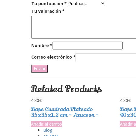
Tu puntuación
*
Tu valoración
*
Nombre
*
Correo electrónico
*
Related Products
4.30
€
4.30
€
Base Cuadrada Plateado
Base 
35x35x1.2 cm – Azucren –
40x30
Añadir al carrito
Añadir a
Blog