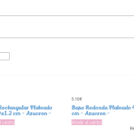
5.10
€
Rectangular Plateado
Base Redonda Plateado 
x1.2 cm – Azucren –
cm – Azucren –
l carrito
Añadir al carrito
Re