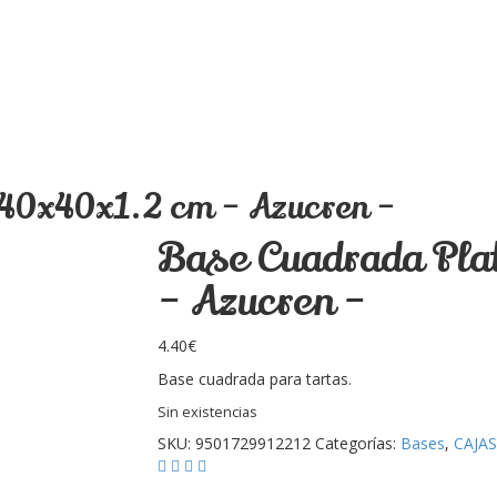
40x40x1.2 cm – Azucren –
Base Cuadrada Pl
– Azucren –
4.40
€
Base cuadrada para tartas.
Sin existencias
SKU:
9501729912212
Categorías:
Bases
,
CAJAS