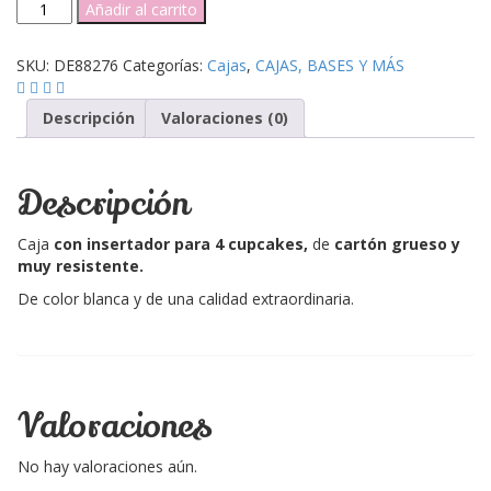
Caja
Añadir al carrito
4
cupcakes
SKU:
DE88276
Categorías:
Cajas
,
CAJAS, BASES Y MÁS
blanca
gruesa
con
Descripción
Valoraciones (0)
ventana
cantidad
Descripción
Caja
con insertador para 4 cupcakes,
de
cartón grueso y
muy resistente.
De color blanca y de una calidad extraordinaria.
Valoraciones
No hay valoraciones aún.