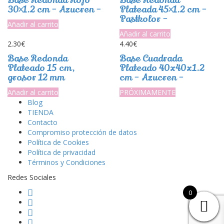
30×1.2 cm – Azucren –
Plateada 45×1.2 cm –
Pastkolor –
Añadir al carrito
Añadir al carrito
2.30
€
4.40
€
Base Redonda
Base Cuadrada
Plateado 15 cm,
Plateado 40x40x1.2
grosor 12 mm
cm – Azucren –
Añadir al carrito
PRÓXIMAMENTE
Blog
TIENDA
Contacto
Compromiso protección de datos
Política de Cookies
Política de privacidad
Términos y Condiciones
Redes Sociales
0