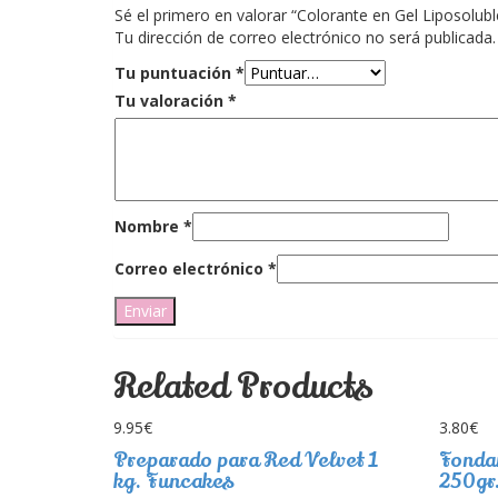
Sé el primero en valorar “Colorante en Gel Liposolub
Tu dirección de correo electrónico no será publicada.
Tu puntuación
*
Tu valoración
*
Nombre
*
Correo electrónico
*
Related Products
9.95
€
3.80
€
Preparado para Red Velvet 1
Fonda
kg. Funcakes
250gr.