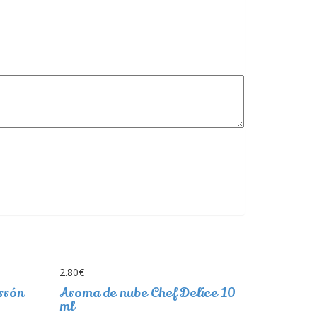
2.80
€
rrón
Aroma de nube Chef Delice 10
ml