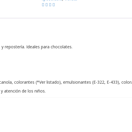
Lavanda
Azuluble
-
Azucren
-
cantidad
a y repostería. Ideales para chocolates.
canola, colorantes (*Ver listado), emulsionantes (E-322, E-433), colo
y atención de los niños.