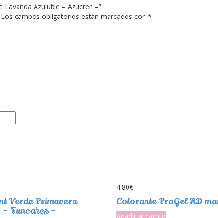
le Lavanda Azuluble – Azucren –”
Los campos obligatorios están marcados con
*
4.80
€
nt Verde Primavera
Colorante ProGel RD ma
 – Funcakes –
Añadir al carrito