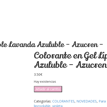
ble Lavanda Azuluble – Azucren –
Colorante en Gel L
Azuluble – Azucren
3.50
€
Hay existencias
Colorante
Añadir al carrito
en
Gel
Categorías:
COLORANTES
,
NOVEDADES
,
Para 
Liposoluble
liposoluble
,
violeta