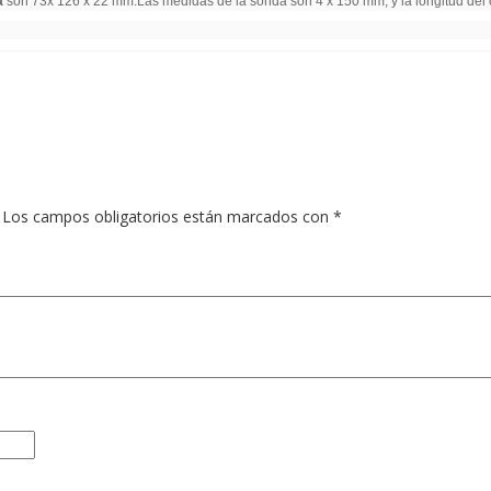
a
son 73x 126 x 22 mm.Las medidas de la sonda son 4 x 150 mm, y la longitud del
Los campos obligatorios están marcados con
*