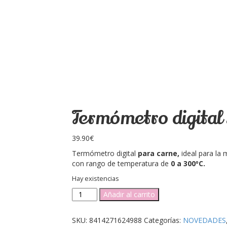
Termómetro digital
39.90
€
Termómetro digital
para carne,
ideal para la 
con rango de temperatura de
0 a 300ºC.
Hay existencias
Termómetro
Añadir al carrito
digital
Lacor
SKU:
8414271624988
Categorías:
NOVEDADES
cantidad