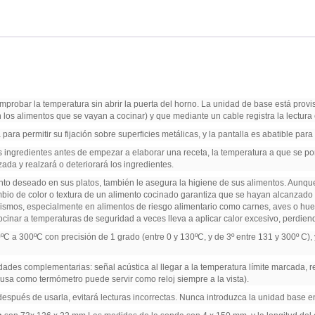
probar la temperatura sin abrir la puerta del horno. La unidad de base está provi
los alimentos que se vayan a cocinar) y que mediante un cable registra la lectura e
para permitir su fijación sobre superficies metálicas, y la pantalla es abatible par
los ingredientes antes de empezar a elaborar una receta, la temperatura a que se p
zada y realzará o deteriorará los ingredientes.
nto deseado en sus platos, también le asegura la higiene de sus alimentos. Aunqu
ambio de color o textura de un alimento cocinado garantiza que se hayan alcanzad
nismos, especialmente en alimentos de riesgo alimentario como carnes, aves o hu
ocinar a temperaturas de seguridad a veces lleva a aplicar calor excesivo, perdiend
C a 300ºC con precisión de 1 grado (entre 0 y 130ºC, y de 3º entre 131 y 300º C),
ades complementarias: señal acústica al llegar a la temperatura límite marcada, 
sa como termómetro puede servir como reloj siempre a la vista).
espués de usarla, evitará lecturas incorrectas. Nunca introduzca la unidad base e