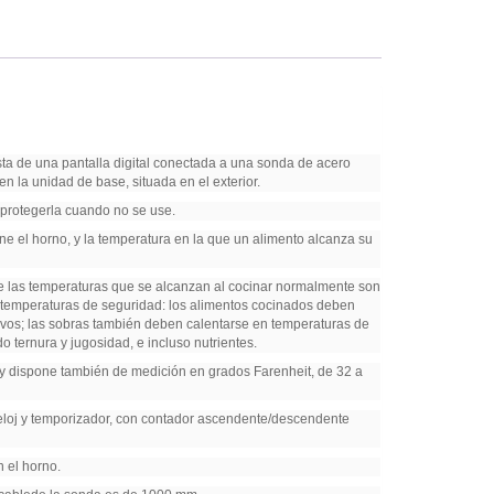
sta de una pantalla digital conectada a una sonda de acero
n la unidad de base, situada en el exterior.
a protegerla cuando no se use.
one el horno, y la temperatura en la que un alimento alcanza su
e las temperaturas que se alcanzan al cocinar normalmente son
o temperaturas de seguridad: los alimentos cocinados deben
evos; las sobras también deben calentarse en temperaturas de
o ternura y jugosidad, e incluso nutrientes.
 y dispone también de medición en grados Farenheit, de 32 a
reloj y temporizador, con contador ascendente/descendente
n el horno.