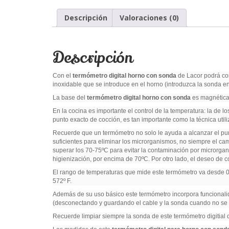
Descripción
Valoraciones (0)
Descripción
Con el
termómetro digital horno con sonda
de Lacor podrá com
inoxidable que se introduce en el horno (introduzca la sonda en 
La base del
termómetro digital horno con sonda
es magnética 
En la cocina es importante el control de la temperatura: la de 
punto exacto de cocción, es tan importante como la técnica utili
Recuerde que un termómetro no solo le ayuda a alcanzar el pu
suficientes para eliminar los microrganismos, no siempre el c
superar los 70-75ºC para evitar la contaminación por microrga
higienización, por encima de 70ºC. Por otro lado, el deseo de c
El rango de temperaturas que mide este termómetro va desde 0º
572º F.
Además de su uso básico este termómetro incorpora funcionalid
(desconectando y guardando el cable y la sonda cuando no se u
Recuerde limpiar siempre la sonda de este termómetro digitial d