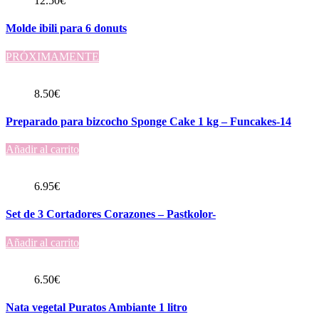
12.50
€
Molde ibili para 6 donuts
PRÓXIMAMENTE
8.50
€
Preparado para bizcocho Sponge Cake 1 kg – Funcakes-14
Añadir al carrito
6.95
€
Set de 3 Cortadores Corazones – Pastkolor-
Añadir al carrito
6.50
€
Nata vegetal Puratos Ambiante 1 litro