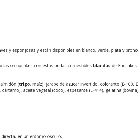
es y esponjosas y están disponibles en blanco, verde, plata y bronce
rtas o cupcakes con estas perlas comestibles
blandas
de Funcakes.
 almidón (
trigo
, maíz), jarabe de azúcar invertido, colorante (E-100, 
 cártamo), aceite vegetal (coco), espesante (E-414), gelatina (bovina)
z directa, en un entorno oscuro.