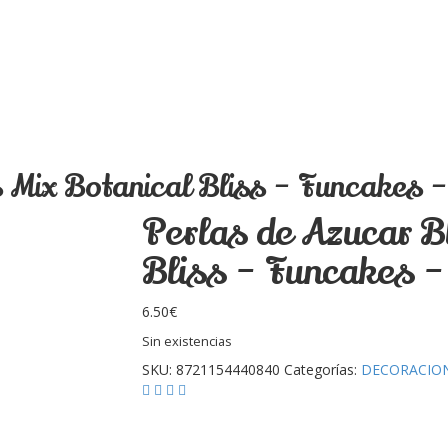
 Mix Botanical Bliss – Funcakes –
Perlas de Azucar B
Bliss – Funcakes –
6.50
€
Sin existencias
SKU:
8721154440840
Categorías:
DECORACIO