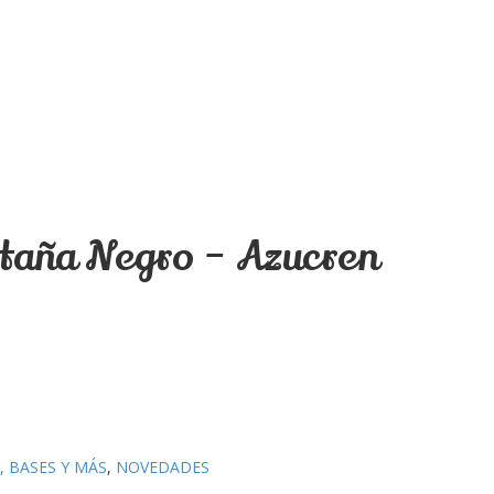
taña Negro – Azucren
, BASES Y MÁS
,
NOVEDADES