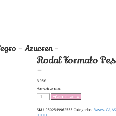
egro – Azucren –
Rodal Formato Pes
–
3.95
€
Hay existencias
Rodal
Añadir al carrito
Formato
Pestaña
SKU:
9502549962555
Categorías:
Bases
,
CAJAS
Negro