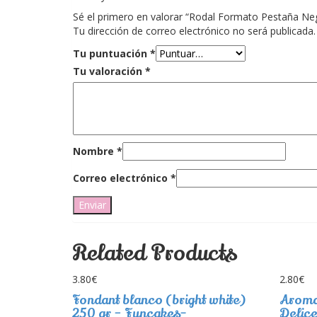
Sé el primero en valorar “Rodal Formato Pestaña Ne
Tu dirección de correo electrónico no será publicada.
Tu puntuación
*
Tu valoración
*
Nombre
*
Correo electrónico
*
Related Products
3.80
€
2.80
€
Fondant blanco (bright white)
Aroma
250 gr – Funcakes-
Delice