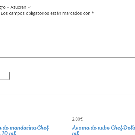
gro – Azucren –”
Los campos obligatorios están marcados con
*
2.80
€
 de mandarina Chef
Aroma de nube Chef Deli
 10 ml
ml