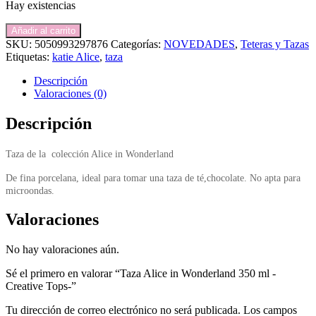
Hay existencias
Taza
Añadir al carrito
Alice
SKU:
5050993297876
Categorías:
NOVEDADES
,
Teteras y Tazas
in
Etiquetas:
katie Alice
,
taza
Wonderland
350
Descripción
ml
Valoraciones (0)
-
Creative
Descripción
Tops-
cantidad
Taza de la colección Alice in Wonderland
De fina porcelana, ideal para tomar una taza de té,chocolate. No apta para
microondas.
Valoraciones
No hay valoraciones aún.
Sé el primero en valorar “Taza Alice in Wonderland 350 ml -
Creative Tops-”
Tu dirección de correo electrónico no será publicada.
Los campos