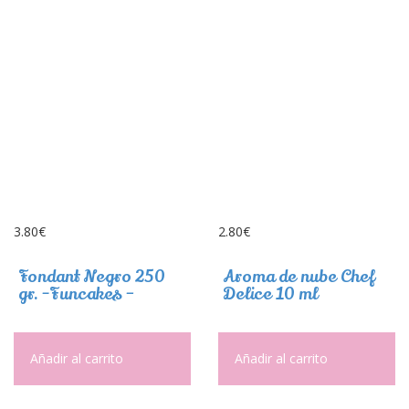
3.80
€
2.80
€
Fondant Negro 250
Aroma de nube Chef
gr. -Funcakes –
Delice 10 ml
Añadir al carrito
Añadir al carrito