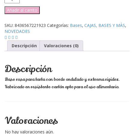
Extrafuerte
Onda
Añadir al carrito
Rosa
Fuerte
SKU:
8436567221923
Categorías:
Bases
,
CAJAS, BASES Y MÁS
,
20x3
NOVEDADES
mm
-
Descripción
Valoraciones (0)
Azucren
-
cantidad
Descripción
Base rosa para tarta con borde ondulado y extrema rigidez.
Fabricado en resistente cartón apto para el uso alimentario.
Valoraciones
No hay valoraciones aún.