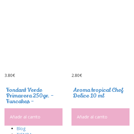
3.80
€
2.80
€
Fondant Verde
Aroma tropical Chef
Primavera 250gr. –
Delice 10 ml
Funcakes –
Añadir al carrito
Añadir al carrito
Blog