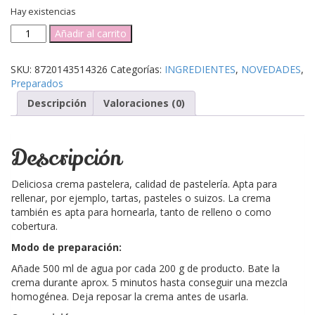
Hay existencias
Preparado
Añadir al carrito
para
crema
SKU:
8720143514326
Categorías:
INGREDIENTES
,
NOVEDADES
,
pastelera
Preparados
500gr.
-
Descripción
Valoraciones (0)
Funcakes
-
cantidad
Descripción
Deliciosa crema pastelera, calidad de pastelería. Apta para
rellenar, por ejemplo, tartas, pasteles o suizos. La crema
también es apta para hornearla, tanto de relleno o como
cobertura.
Modo de preparación:
Añade 500 ml de agua por cada 200 g de producto. Bate la
crema durante aprox. 5 minutos hasta conseguir una mezcla
homogénea. Deja reposar la crema antes de usarla.