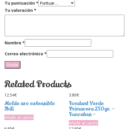
Tu puntuación
*
Tu valoración
*
Nombre
*
Correo electrónico
*
Related Products
12.54
€
3.80
€
Molde aro extensible
Fondant Verde
Ibili
Primavera 250gr. –
Funcakes –
Añadir al carrito
Añadir al carrito
6.95
€
12.95
€