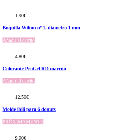
1.90
€
Boquilla Wilton nº 1, diámetro 1 mm
Añadir al carrito
4.80
€
Colorante ProGel RD marrón
Añadir al carrito
12.50
€
Molde ibili para 6 donuts
PRÓXIMAMENTE
9.90
€