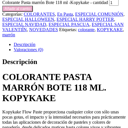
Colorante Pasta marrón Bote 118 ml -Kopykake - cantidad
Añadir al carrito
Categorías:
COLORANTES
,
En Pasta
,
ESPECIAL COMUNIÓN
,
ESPECIAL HALLOWEEN
,
ESPECIAL HARRY POTTER
,
ESPECIAL NAVIDAD
,
ESPECIAL PASCUA
,
ESPECIAL SAN
VALENTIÍN
,
NOVEDADES
Etiquetas:
colorante
,
KOPYKAKE
,
marrón
Descripción
Valoraciones (0)
Descripción
COLORANTE PASTA
MARRÓN BOTE 118 ML.
KOPYKAKE
Kopykake Flow Paste proporciona cualquier color con sólo unas
pocas gotas, el impacto y la intensidad necesarios para prácticamente
todas las aplicaciones de decoración de pasteles y colores de
panadería, desde delicados matices hasta colores vivos y vibrantes.