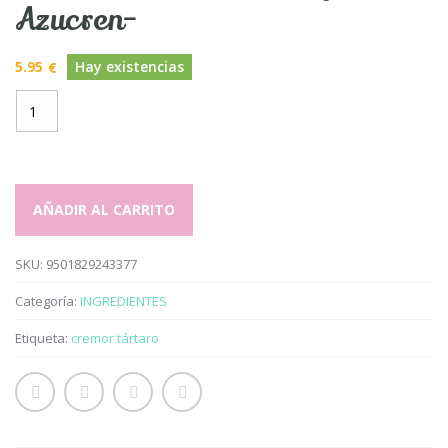
Azucren-
5.95
Hay existencias
€
CREMOR
TARTARO
90gr-
Azucren-
cantidad
AÑADIR AL CARRITO
SKU:
9501829243377
Categoría:
INGREDIENTES
Etiqueta:
cremor tártaro