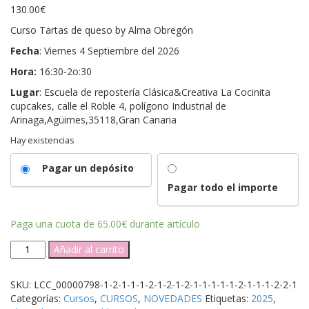
130.00
€
Curso Tartas de queso by Alma Obregón
Fecha
: Viernes 4 Septiembre del 2026
Hora:
16:30-2o:30
Lugar
: Escuela de repostería Clásica&Creativa La Cocinita
cupcakes, calle el Roble 4, polígono Industrial de
Arinaga,Agüimes,35118,Gran Canaria
Hay existencias
Pagar un depósito
Pagar todo el importe
Paga una cuota de
65.00
€
durante artículo
Curso
Añadir al carrito
Tartas
de
SKU:
LCC_00000798-1-2-1-1-1-2-1-2-1-2-1-1-1-1-1-2-1-1-1-2-2-1
queso
Categorías:
Cursos
,
CURSOS
,
NOVEDADES
Etiquetas:
2025
,
By