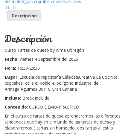
alma obregon
,
crumble cookies
,
cursos
Alma-
Viernes
4
Descripción
de
Septiembre
2026
Descripción
cantidad
Curso Tartas de queso by Alma Obregón
Fecha
: Viernes 4 Septiembre del 2026
Hora:
16:30-20:30
Lugar
: Escuela de repostería Clásica&Creativa La Cocinita
cupcakes, calle el Roble 4, polígono Industrial de
Arinaga,Agüimes,35118,Gran Canaria
Incluye:
Break incluido
Contenido
: CURSO DEMO-PRACTICO
En el curso de tartas de queso aprenderemos las diferentes
tendencias que hay en el mundo de las tartas de queso y
elaboraremos 3 tartas sin horneado, dos tartas al estilo
americano y una tarta de vanguardia.