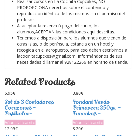
Realizar cursos en La Cocinita Cupcakes, NO
PROPORCIONA derechos sobre el contenido y
reproducción idéntica de los mismos sin el permiso del
profesor.
Al aceptar la reserva ó pago del curso, los
alumnos,ACEPTAN las condiciones aquí descritas.
Tenemos a disposición para los alumnos que vienen de
otras islas, o de península, estancia en un hotel y
recogida en el aeropuerto, para eso deben escribirnos a
lacocinitacupckes@gmail.com; Informándonos de sus
necesidades ó llamar al 928122266 en horario de tienda.
Related Products
6.95
€
3.80
€
Set de 3 Cortadores
Fondant Verde
Corazones –
Primavera 250gr. –
Pastkolor-
Funcakes –
Añadir al carrito
Añadir al carrito
12.95
€
3.20
€