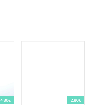
4.80
€
2.80
€