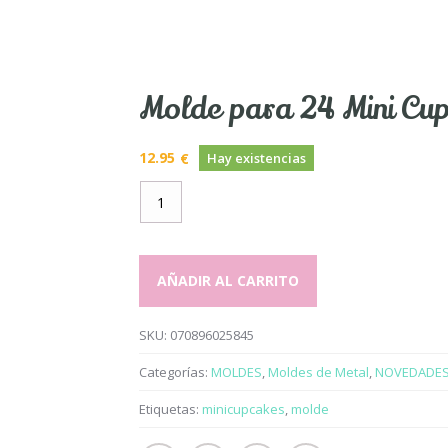
Molde para 24 Mini Cup
12.95
€
Hay existencias
Molde
para
24
Mini
AÑADIR AL CARRITO
Cupcakes
-
Wilton
SKU:
070896025845
-
Categorías:
MOLDES
,
Moldes de Metal
,
NOVEDADE
cantidad
Etiquetas:
minicupcakes
,
molde