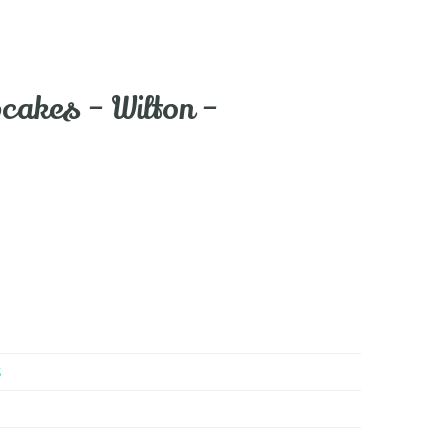
cakes – Wilton –
S