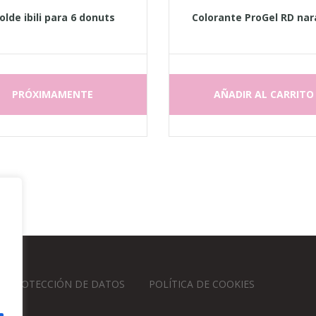
lde ibili para 6 donuts
Colorante ProGel RD nar
PRÓXIMAMENTE
AÑADIR AL CARRITO
 PROTECCIÓN DE DATOS
POLÍTICA DE COOKIES
ONES