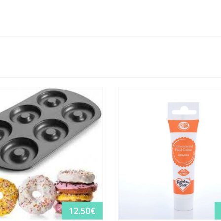
12.50
€