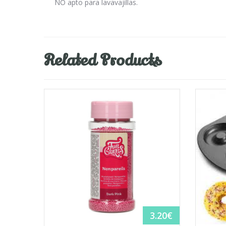
NO apto para lavavajillas.
Related Products
3.20
€