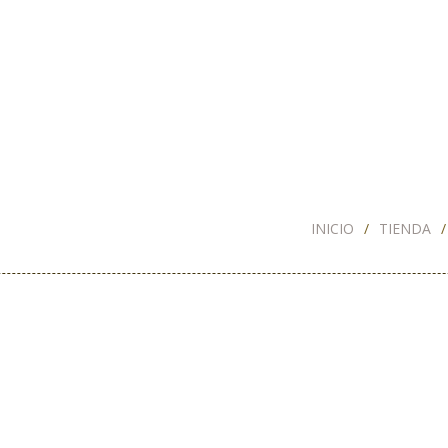
INICIO
TIENDA
ni Cupcakes – Wilton