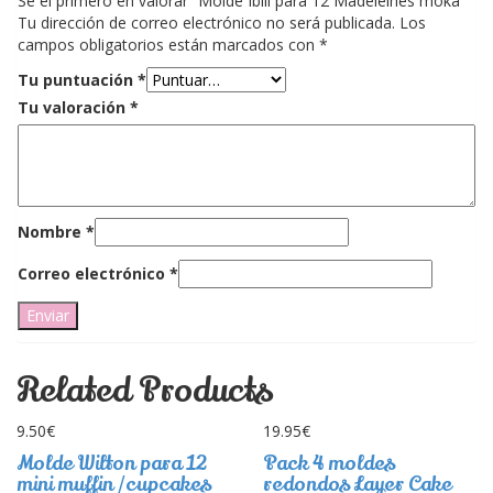
Sé el primero en valorar “Molde Ibili para 12 Madeleines moka”
Tu dirección de correo electrónico no será publicada.
Los
campos obligatorios están marcados con
*
Tu puntuación
*
Tu valoración
*
Nombre
*
Correo electrónico
*
Related Products
9.50
€
19.95
€
Molde Wilton para 12
Pack 4 moldes
mini muffin /cupcakes
redondos Layer Cake