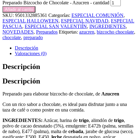
Preparado Bizcocho de Chocolate - Azucren - cantidad
Añadir al carrito
SKU:
9501332885361
Categorías:
ESPECIAL COMUNIÓN
,
ESPECIAL HALLOWEEN
,
ESPECIAL NAVIDAD
,
ESPECIAL
PASCUA
,
ESPECIAL SAN VALENTIÍN
,
INGREDIENTES
,
NOVEDADES
,
Preparados
Etiquetas:
azucren
,
bizcocho chocolate
,
chocolate
,
preparado
Descripción
Valoraciones (0)
Descripción
Descripción
Preparado para elaborar bizcocho de chocolate, de
Azucren
Con un rico sabor a chocolate, es ideal para disfrutar junto a una
taza de café o como postre en una comida.
INGREDIENTES:
Azúcar, harina de
trigo
, alimdón de
trigo
,
polvo de cacao desnatado (5%), emulgente: E472b (palma, semillas
de nabo), E477 (palma), malta de
cebada
, jarabe de glucosa (seco),
gasificante: E500, E450,
leche
desnatada en polvo, azúcar