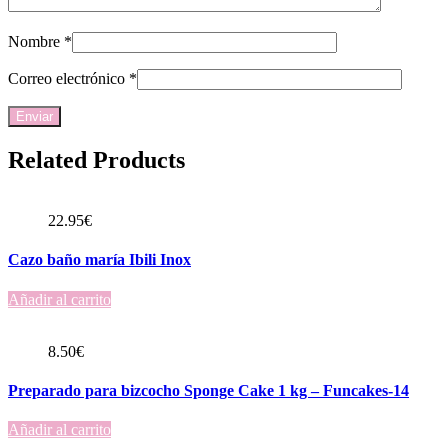
Nombre
*
Correo electrónico
*
Related Products
22.95
€
Cazo baño maría Ibili Inox
Añadir al carrito
8.50
€
Preparado para bizcocho Sponge Cake 1 kg – Funcakes-14
Añadir al carrito