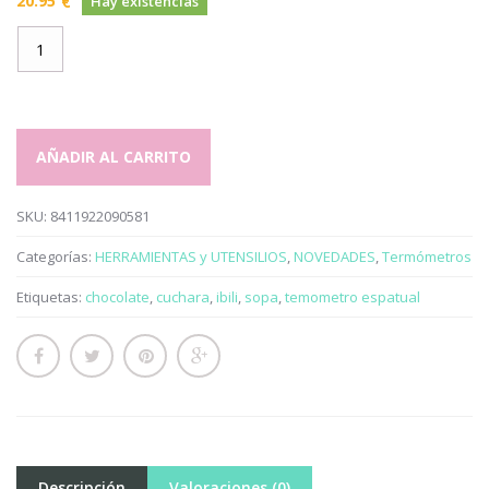
20.95
€
Hay existencias
Termómetro
Espátula
Digital
-
Ibili
AÑADIR AL CARRITO
-
cantidad
SKU:
8411922090581
Categorías:
HERRAMIENTAS y UTENSILIOS
,
NOVEDADES
,
Termómetros
Etiquetas:
chocolate
,
cuchara
,
ibili
,
sopa
,
temometro espatual
Descripción
Valoraciones (0)