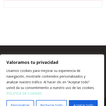
BLOG
TIENDA
CONTACTO
Valoramos tu privacidad
COMPROMISO PROTECCIÓN DE DATOS
POLÍTICA DE COOKIES
POLÍTICA DE PRIVACIDAD
TÉRMINOS Y CONDICIONES
Usamos cookies para mejorar su experiencia de
navegación, mostrarle contenidos personalizados y
REDES SOCIALES
analizar nuestro tráfico. Al hacer clic en “Aceptar todo”
usted da su consentimiento a nuestro uso de las cookies.
POLITICA DE COOKIES
0
Personalizar
Rechazar todo
Aceptar todo