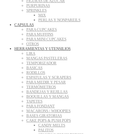
FIGURAS DE AZUCAR
PURPURINAS
SPRINKLES
MIX
PERLAS Y NONPAREILS
CAPSULAS
PARA CUPCAKES
PARA MUFFINS
PARA MINI CUPCAKES
OTROS
HERRAMIENTAS Y UTENSILIOS
LIRA
MANGAS PASTELERAS
TEMPORIZADOR
BASICAS
RODILLOS
ESPATULAS Y SCRAPERS
PARA MEDIR Y PESAR
TERMÓMETROS
BANDEJAS Y REJILLAS
BOQUILLAS Y MANGAS
TAPETES
PARA FONDANT
MACARONS / WHOOPIES
BASES GIRATORIAS
CAKE POPS & PUSH POPS
CANDY MELTS
PALITOS