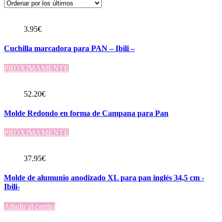
3.95
€
Cuchilla marcadora para PAN – Ibili –
PRÓXIMAMENTE
52.20
€
Molde Redondo en forma de Campana para Pan
PRÓXIMAMENTE
37.95
€
Molde de alumunio anodizado XL para pan inglés 34,5 cm -
Ibili-
Añadir al carrito