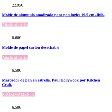
22.95
€
Molde de alumunio anodizado para pan inglés 19,5 cm -Ibili-
Añadir al carrito
0.60
€
Molde de papel cartón desechable
Añadir al carrito
6.50
€
Marcador de pan en estrella, Paul Hollywook por Kitchen
Craft.
PRÓXIMAMENTE
6.50
€