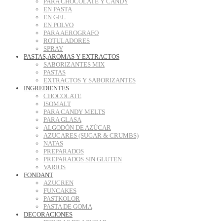
PARA CHOCOLATE Y CANDY
EN PASTA
EN GEL
EN POLVO
PARA AEROGRAFO
ROTULADORES
SPRAY
PASTAS,AROMAS Y EXTRACTOS
SABORIZANTES MIX
PASTAS
EXTRACTOS Y SABORIZANTES
INGREDIENTES
CHOCOLATE
ISOMALT
PARA CANDY MELTS
PARA GLASA
ALGODÓN DE AZÚCAR
AZUCARES (SUGAR & CRUMBS)
NATAS
PREPARADOS
PREPARADOS SIN GLUTEN
VARIOS
FONDANT
AZUCREN
FUNCAKES
PASTKOLOR
PASTA DE GOMA
DECORACIONES