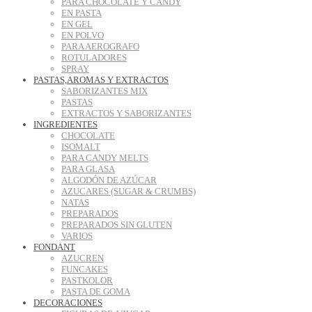
PARA CHOCOLATE Y CANDY
EN PASTA
EN GEL
EN POLVO
PARA AEROGRAFO
ROTULADORES
SPRAY
PASTAS,AROMAS Y EXTRACTOS
SABORIZANTES MIX
PASTAS
EXTRACTOS Y SABORIZANTES
INGREDIENTES
CHOCOLATE
ISOMALT
PARA CANDY MELTS
PARA GLASA
ALGODÓN DE AZÚCAR
AZUCARES (SUGAR & CRUMBS)
NATAS
PREPARADOS
PREPARADOS SIN GLUTEN
VARIOS
FONDANT
AZUCREN
FUNCAKES
PASTKOLOR
PASTA DE GOMA
DECORACIONES