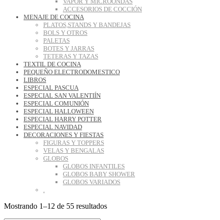
VAPOR Y MICROONDAS
ACCESORIOS DE COCCIÓN
MENAJE DE COCINA
PLATOS,STANDS Y BANDEJAS
BOLS Y OTROS
PALETAS
BOTES Y JARRAS
TETERAS Y TAZAS
TEXTIL DE COCINA
PEQUEÑO ELECTRODOMESTICO
LIBROS
ESPECIAL PASCUA
ESPECIAL SAN VALENTIÍN
ESPECIAL COMUNIÓN
ESPECIAL HALLOWEEN
ESPECIAL HARRY POTTER
ESPECIAL NAVIDAD
DECORACIONES Y FIESTAS
FIGURAS Y TOPPERS
VELAS Y BENGALAS
GLOBOS
GLOBOS INFANTILES
GLOBOS BABY SHOWER
GLOBOS VARIADOS
.
Ordenado
Mostrando 1–12 de 55 resultados
por