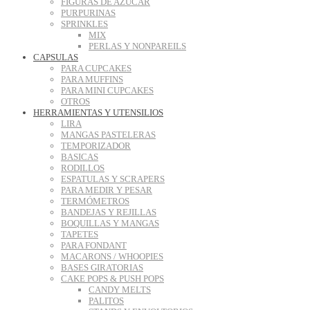
FIGURAS DE AZUCAR
PURPURINAS
SPRINKLES
MIX
PERLAS Y NONPAREILS
CAPSULAS
PARA CUPCAKES
PARA MUFFINS
PARA MINI CUPCAKES
OTROS
HERRAMIENTAS Y UTENSILIOS
LIRA
MANGAS PASTELERAS
TEMPORIZADOR
BASICAS
RODILLOS
ESPATULAS Y SCRAPERS
PARA MEDIR Y PESAR
TERMÓMETROS
BANDEJAS Y REJILLAS
BOQUILLAS Y MANGAS
TAPETES
PARA FONDANT
MACARONS / WHOOPIES
BASES GIRATORIAS
CAKE POPS & PUSH POPS
CANDY MELTS
PALITOS