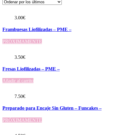
los
últimos
3.00
€
Frambuesas Liofilizadas – PME –
PRÓXIMAMENTE
3.50
€
Fresas Liofilizadas – PME –
Añadir al carrito
7.50
€
Preparado para Encaje Sin Gluten – Funcakes –
PRÓXIMAMENTE