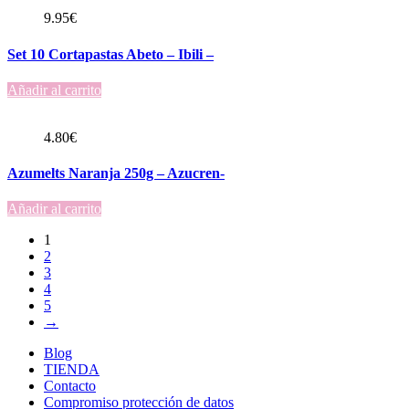
9.95
€
Set 10 Cortapastas Abeto – Ibili –
Añadir al carrito
4.80
€
Azumelts Naranja 250g – Azucren-
Añadir al carrito
1
2
3
4
5
→
Blog
TIENDA
Contacto
Compromiso protección de datos