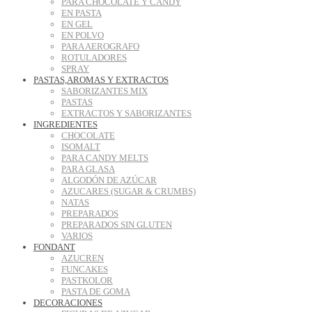
PARA CHOCOLATE Y CANDY
EN PASTA
EN GEL
EN POLVO
PARA AEROGRAFO
ROTULADORES
SPRAY
PASTAS,AROMAS Y EXTRACTOS
SABORIZANTES MIX
PASTAS
EXTRACTOS Y SABORIZANTES
INGREDIENTES
CHOCOLATE
ISOMALT
PARA CANDY MELTS
PARA GLASA
ALGODÓN DE AZÚCAR
AZUCARES (SUGAR & CRUMBS)
NATAS
PREPARADOS
PREPARADOS SIN GLUTEN
VARIOS
FONDANT
AZUCREN
FUNCAKES
PASTKOLOR
PASTA DE GOMA
DECORACIONES