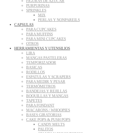
FIGURAS DE AZUCAR
PURPURINAS
SPRINKLES
MIX
PERLAS Y NONPAREILS
CAPSULAS
PARA CUPCAKES
PARA MUFFINS
PARA MINI CUPCAKES
OTROS
HERRAMIENTAS Y UTENSILIOS
LIRA
MANGAS PASTELERAS
TEMPORIZADOR
BASICAS
RODILLOS
ESPATULAS Y SCRAPERS
PARA MEDIR Y PESAR
TERMÓMETROS
BANDEJAS Y REJILLAS
BOQUILLAS Y MANGAS
TAPETES
PARA FONDANT
MACARONS / WHOOPIES
BASES GIRATORIAS
CAKE POPS & PUSH POPS
CANDY MELTS
PALITOS