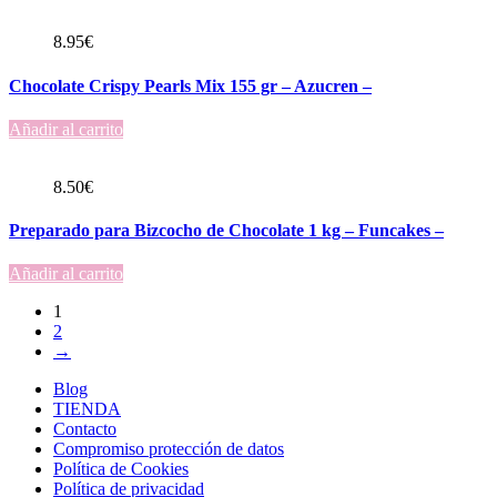
8.95
€
Chocolate Crispy Pearls Mix 155 gr – Azucren –
Añadir al carrito
8.50
€
Preparado para Bizcocho de Chocolate 1 kg – Funcakes –
Añadir al carrito
1
2
→
Blog
TIENDA
Contacto
Compromiso protección de datos
Política de Cookies
Política de privacidad