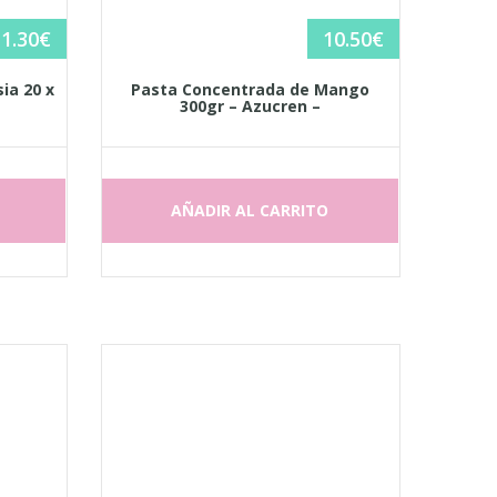
1.30
€
10.50
€
ia 20 x
Pasta Concentrada de Mango
300gr – Azucren –
AÑADIR AL CARRITO