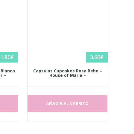
1.80
€
3.60
€
 Blanca
Capsulas Cupcakes Rosa Bebe –
r –
House of Marie –
AÑADIR AL CARRITO