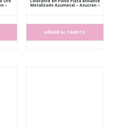
do Oro
Colorante en Polvo Plata Brillante
en –
Metalizado Azumetal – Azucren –
AÑADIR AL CARRITO