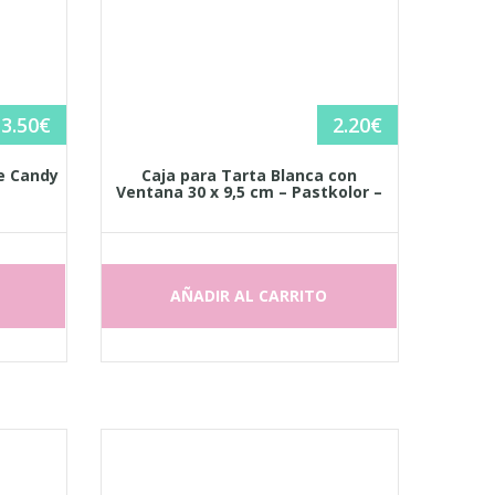
3.50
€
2.20
€
le Candy
Caja para Tarta Blanca con
–
Ventana 30 x 9,5 cm – Pastkolor –
AÑADIR AL CARRITO