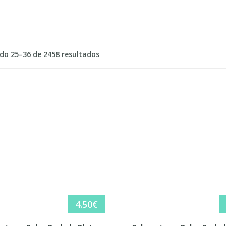
Ordenado
o 25–36 de 2458 resultados
por
los
últimos
4.50
€