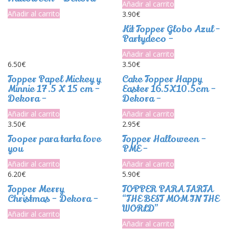
Añadir al carrito
Añadir al carrito
3.90
€
Kit Topper Globo Azul -
Partydeco –
Añadir al carrito
6.50
€
3.50
€
Topper Papel Mickey y
Cake Topper Happy
Minnie 17.5 X 15 cm –
Easter 16.5X10.5cm –
Dekora –
Dekora –
Añadir al carrito
Añadir al carrito
3.50
€
2.95
€
Tooper para tarta love
Topper Halloween –
you
PME –
Añadir al carrito
Añadir al carrito
6.20
€
5.90
€
Topper Merry
TOPPER PARA TARTA
Christmas – Dekora –
“THE BEST MOM IN THE
WORLD”
Añadir al carrito
Añadir al carrito