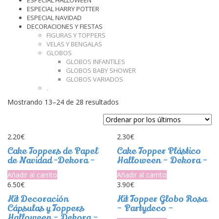
ESPECIAL HALLOWEEN
ESPECIAL HARRY POTTER
ESPECIAL NAVIDAD
DECORACIONES Y FIESTAS
FIGURAS Y TOPPERS
VELAS Y BENGALAS
GLOBOS
GLOBOS INFANTILES
GLOBOS BABY SHOWER
GLOBOS VARIADOS
.
Ordenado
Mostrando 13–24 de 28 resultados
por
los
últimos
2.20
€
2.30
€
Cake Toppers de Papel
Cake Topper Plástico
de Navidad -Dekora –
Halloween – Dekora –
Añadir al carrito
Añadir al carrito
6.50
€
3.90
€
Kit Decoración
Kit Topper Globo Rosa
Cápsulas y Toppers
– Partydeco –
Halloween – Dekora –