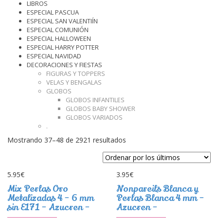
LIBROS
ESPECIAL PASCUA
ESPECIAL SAN VALENTIÍN
ESPECIAL COMUNIÓN
ESPECIAL HALLOWEEN
ESPECIAL HARRY POTTER
ESPECIAL NAVIDAD
DECORACIONES Y FIESTAS
FIGURAS Y TOPPERS
VELAS Y BENGALAS
GLOBOS
GLOBOS INFANTILES
GLOBOS BABY SHOWER
GLOBOS VARIADOS
.
Ordenado
Mostrando 37–48 de 2921 resultados
por
los
últimos
5.95
€
3.95
€
Mix Perlas Oro
Nonpareils Blanca y
Metalizadas 4 – 6 mm
Perlas Blanca 4 mm –
sin E171 – Azucren –
Azucren –