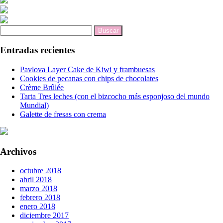
Buscar:
Entradas recientes
Pavlova Layer Cake de Kiwi y frambuesas
Cookies de pecanas con chips de chocolates
Crème Brûlée
Tarta Tres leches (con el bizcocho más esponjoso del mundo
Mundial)
Galette de fresas con crema
Archivos
octubre 2018
abril 2018
marzo 2018
febrero 2018
enero 2018
diciembre 2017