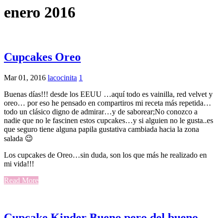
enero 2016
Cupcakes Oreo
Mar 01, 2016
lacocinita
1
Buenas días!!! desde los EEUU …aquí todo es vainilla, red velvet y
oreo… por eso he pensado en compartiros mi receta más repetida…
todo un clásico digno de admirar…y de saborear;No conozco a
nadie que no le fascinen estos cupcakes…y si alguien no le gusta..es
que seguro tiene alguna papila gustativa cambiada hacia la zona
salada 😉
Los cupcakes de Oreo…sin duda, son los que más he realizado en
mi vida!!!
Read More
Cupcake Kinder Bueno pero del bueno